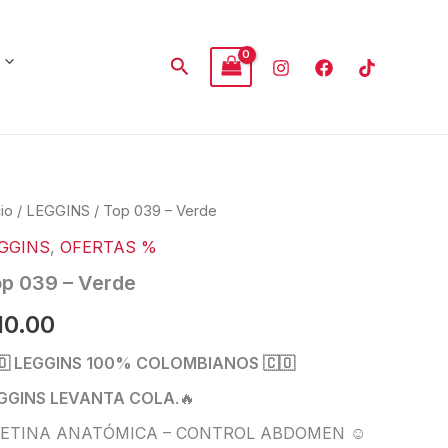
Buscar
p
cio
/
LEGGINS
/ Top 039 – Verde
9
GGINS
,
OFERTAS %
rde
p 039 – Verde
tidad
10.00
🇴 LEGGINS 100% COLOMBIANOS 🇨🇴
GGINS LEVANTA COLA
.
🔥
ETINA ANATÓMICA – CONTROL ABDOMEN ☺️