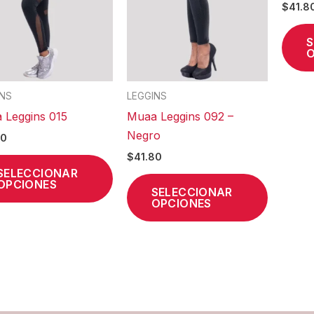
$
41.8
opciones
opcione
se
se
S
O
pueden
pueden
elegir
elegir
en
en
INS
LEGGINS
la
la
 Leggins 015
Muaa Leggins 092 –
página
página
Negro
80
de
de
$
41.80
producto
product
SELECCIONAR
OPCIONES
SELECCIONAR
OPCIONES