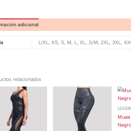
rmación adicional
Valoraciones (0)
la
L/XL, XS, S, M, L, XL, S/M, 2XL, 3XL, 4X
uctos relacionados
Este
Este
producto
product
tiene
tiene
LEGGI
múltiples
múltiples
Muaa 
variantes.
variantes
Negr
Las
Las