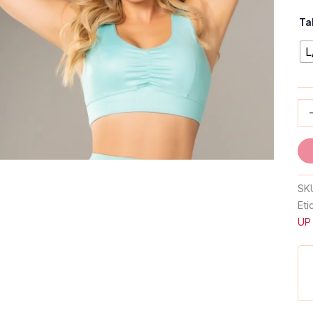
Ta
L
SK
Eti
UP