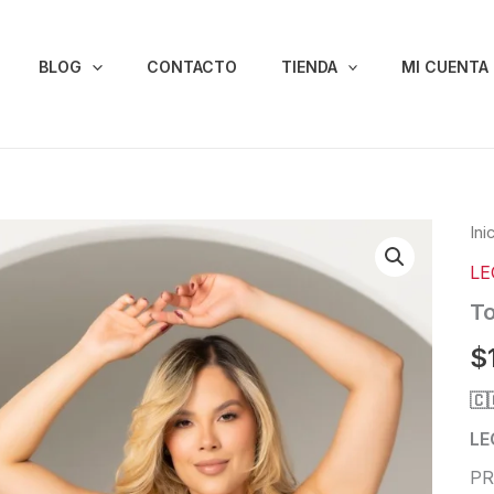
BLOG
CONTACTO
TIENDA
MI CUENTA
To
Ini
03
LE
-
Ve
To
can
$
🇨
LE
PR