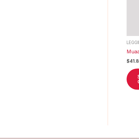
LEGG
Muaa
$
41.