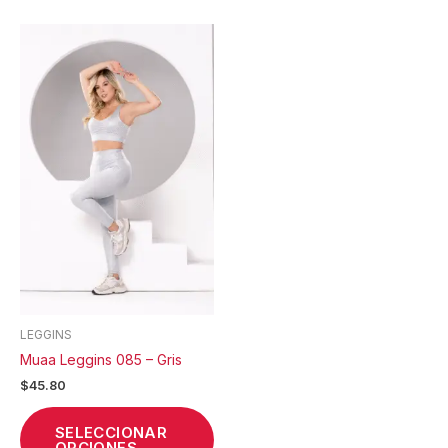
Este
producto
tiene
múltiples
variantes.
Las
opciones
se
pueden
elegir
en
la
página
de
LEGGINS
producto
Muaa Leggins 085 – Gris
$
45.80
SELECCIONAR
OPCIONES