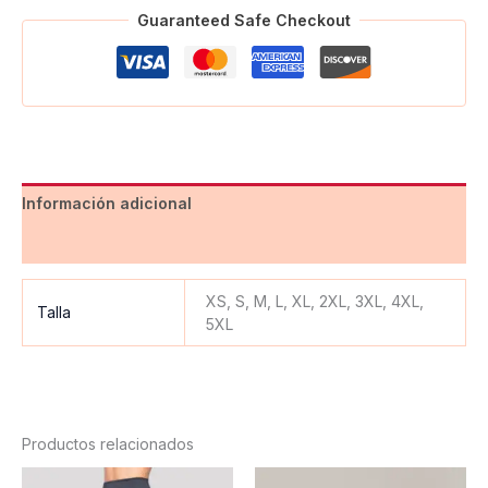
Guaranteed Safe Checkout
Información adicional
Valoraciones (0)
XS, S, M, L, XL, 2XL, 3XL, 4XL,
Talla
5XL
Productos relacionados
Este
Est