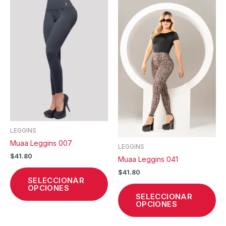
producto
pr
tiene
tie
múltiples
múl
variantes.
var
Las
La
opciones
op
se
se
pueden
pu
elegir
ele
en
en
la
la
LEGGINS
página
pá
Muaa Leggins 007
de
de
LEGGINS
$
41.80
producto
pr
Muaa Leggins 041
$
41.80
SELECCIONAR
OPCIONES
SELECCIONAR
OPCIONES