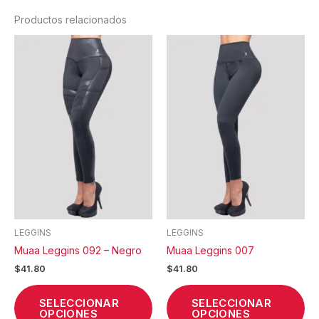
Productos relacionados
Este
Est
producto
pr
tiene
tie
múltiples
múl
variantes.
var
Las
La
opciones
op
se
se
pueden
pu
elegir
ele
en
en
la
la
LEGGINS
LEGGINS
página
pá
Muaa Leggins 092 – Negro
Muaa Leggins 007
de
de
$
41.80
$
41.80
producto
pr
SELECCIONAR
SELECCIONAR
OPCIONES
OPCIONES