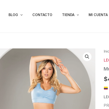
BLOG
CONTACTO
TIENDA
MI CUENTA
Mu
Ini
Leg
LE
08
-
Mu
Azu
can
$
LE
PR