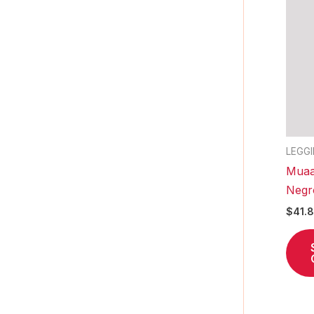
LEGG
Muaa
Negr
$
41.