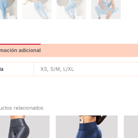
rmación adicional
Valoraciones (0)
la
XS, S/M, L/XL
uctos relacionados
Este
Este
producto
product
tiene
tiene