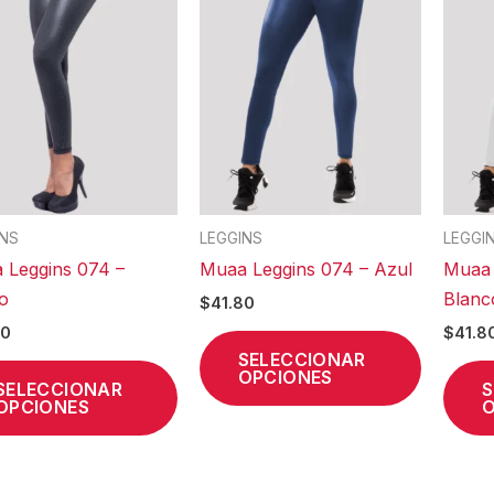
múltiples
múltiples
variantes.
variantes
Las
Las
opciones
opcione
se
se
pueden
pueden
elegir
elegir
en
en
INS
LEGGINS
LEGGI
la
la
 Leggins 074 –
Muaa Leggins 074 – Azul
Muaa 
página
página
o
Blanc
$
41.80
de
de
80
$
41.8
producto
product
SELECCIONAR
OPCIONES
SELECCIONAR
S
OPCIONES
O