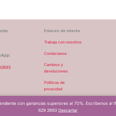
ente
Enlaces de interés
Trabaja con nosotros
Contáctanos
sApp
:
Cambios y
92893
devoluciones
Políticas de
privacidad
ndiente con ganancias superiores al 70%. Escríbenos al W
Copyright © 2025 Lumora
629 2893
Descartar