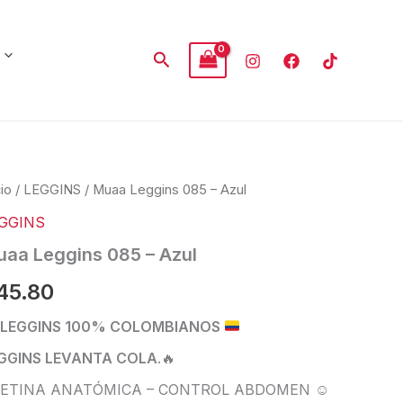
Buscar
aa
cio
/
LEGGINS
/ Muaa Leggins 085 – Azul
gins
GGINS
5
aa Leggins 085 – Azul
l
tidad
45.80
LEGGINS 100% COLOMBIANOS
GGINS LEVANTA COLA
.
🔥
ETINA ANATÓMICA – CONTROL ABDOMEN ☺️