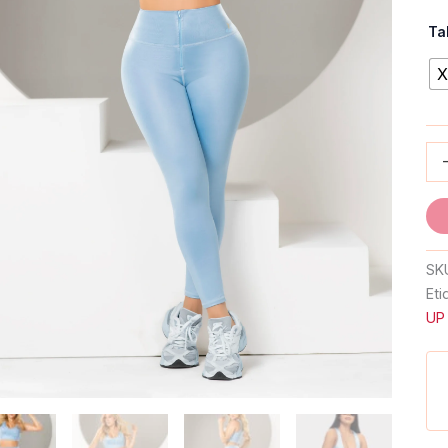
Ta
SK
Eti
UP