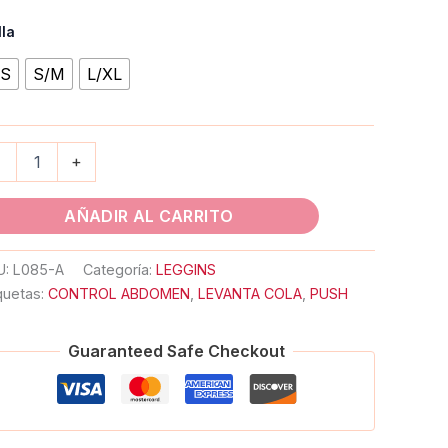
lla
XS
S/M
L/XL
-
+
AÑADIR AL CARRITO
U:
L085-A
Categoría:
LEGGINS
quetas:
CONTROL ABDOMEN
,
LEVANTA COLA
,
PUSH
Guaranteed Safe Checkout