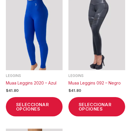
producto
pr
tiene
tie
múltiples
múl
variantes.
var
Las
La
opciones
op
se
se
pueden
pu
elegir
ele
en
en
la
la
LEGGINS
LEGGINS
página
pá
Muaa Leggins 2020 – Azul
Muaa Leggins 092 – Negro
de
de
$
41.80
$
41.80
producto
pr
SELECCIONAR
SELECCIONAR
OPCIONES
OPCIONES