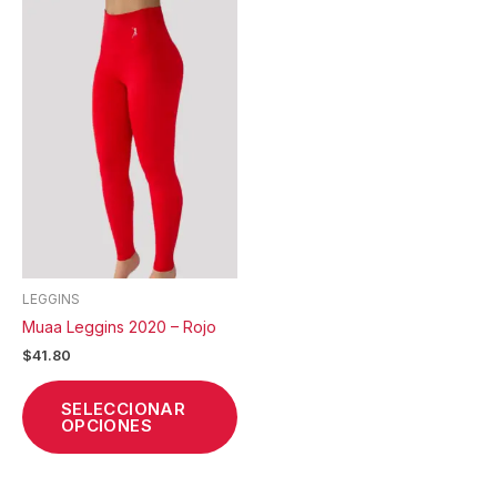
Este
producto
tiene
múltiples
variantes.
Las
opciones
se
pueden
elegir
en
la
LEGGINS
página
Muaa Leggins 2020 – Rojo
de
$
41.80
producto
SELECCIONAR
OPCIONES