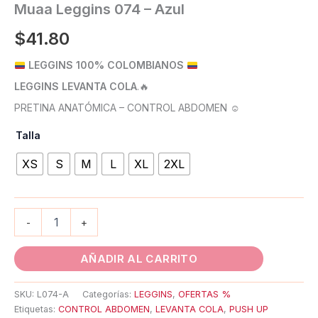
Muaa Leggins 074 – Azul
$
41.80
LEGGINS 100% COLOMBIANOS
LEGGINS LEVANTA COLA
.
🔥
PRETINA ANATÓMICA – CONTROL ABDOMEN ☺️
Talla
XS
S
M
L
XL
2XL
-
+
AÑADIR AL CARRITO
SKU:
L074-A
Categorías:
LEGGINS
,
OFERTAS %
Etiquetas:
CONTROL ABDOMEN
,
LEVANTA COLA
,
PUSH UP