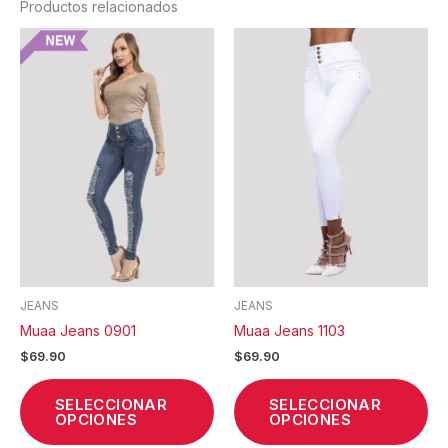
Productos relacionados
Este
Est
producto
pr
tiene
tie
múltiples
múl
variantes.
var
Las
La
opciones
op
se
se
pueden
pu
elegir
ele
en
en
la
la
JEANS
JEANS
página
pá
Muaa Jeans 0901
Muaa Jeans 1103
de
de
$
69.90
$
69.90
producto
pr
SELECCIONAR
SELECCIONAR
OPCIONES
OPCIONES