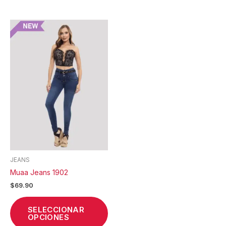
Este
producto
tiene
múltiples
variantes.
Las
opciones
se
pueden
elegir
en
la
JEANS
página
Muaa Jeans 1902
de
$
69.90
producto
SELECCIONAR
OPCIONES