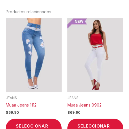
Productos relacionados
Este
Est
producto
pr
tiene
tie
múltiples
múl
variantes.
var
Las
La
opciones
op
se
se
pueden
pu
elegir
ele
en
en
la
la
JEANS
JEANS
página
pá
Muaa Jeans 1112
Muaa Jeans 0902
de
de
$
69.90
$
69.90
producto
pr
SELECCIONAR
SELECCIONAR