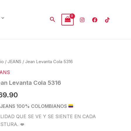
Buscar
an
cio
/
JEANS
/ Jean Levanta Cola 5316
anta
EANS
a
6
an Levanta Cola 5316
tidad
69.90
JEANS 100% COLOMBIANOS
LIDAD QUE SE VE Y SE SIENTE EN CADA
STURA. 💋