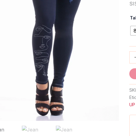
SI
Ta
SK
Eti
UP