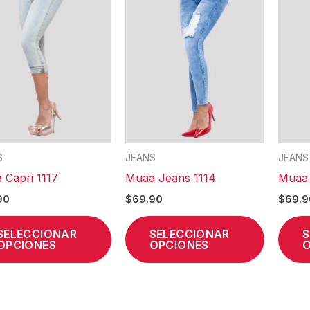
tiene
tiene
múltiples
múltiples
variantes.
variantes
Las
Las
opciones
opcione
se
se
pueden
pueden
elegir
elegir
en
en
S
JEANS
JEANS
la
la
 Capri 1117
Muaa Jeans 1114
Muaa 
página
página
90
$
69.90
$
69.9
de
de
producto
product
SELECCIONAR
SELECCIONAR
S
OPCIONES
OPCIONES
O