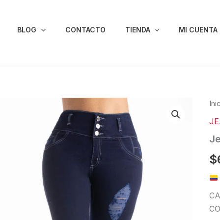
BLOG
CONTACTO
TIENDA
MI CUENTA
Je
Ini
Lev
J
Col
531
Je
can
$
CA
CO