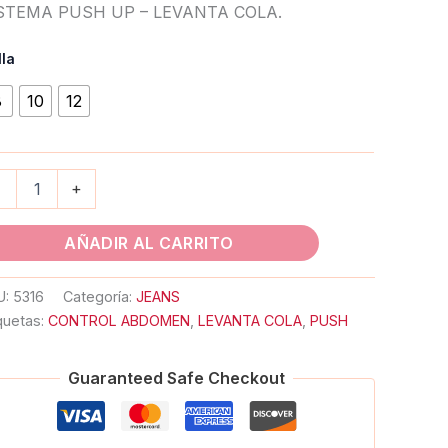
STEMA PUSH UP – LEVANTA COLA.
lla
8
10
12
-
+
AÑADIR AL CARRITO
U:
5316
Categoría:
JEANS
quetas:
CONTROL ABDOMEN
,
LEVANTA COLA
,
PUSH
Guaranteed Safe Checkout