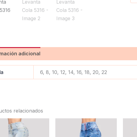
rmación adicional
Valoraciones (0)
la
6, 8, 10, 12, 14, 16, 18, 20, 22
uctos relacionados
Este
Este
producto
product