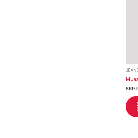
JEAN
Muaa
$
69.