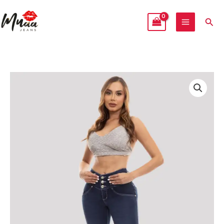
Ir
al
Busc
contenido
Muaa
Jeans
1803
cantidad