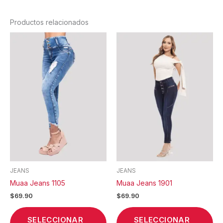
Productos relacionados
Este
Est
producto
pr
tiene
tie
múltiples
múl
variantes.
var
Las
La
opciones
op
se
se
pueden
pu
elegir
ele
en
en
la
la
JEANS
JEANS
página
pá
Muaa Jeans 1105
Muaa Jeans 1901
de
de
$
69.90
$
69.90
producto
pr
SELECCIONAR
SELECCIONAR