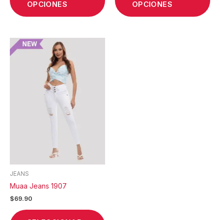
OPCIONES
OPCIONES
Este
producto
tiene
múltiples
variantes.
Las
opciones
se
pueden
elegir
en
la
JEANS
página
Muaa Jeans 1907
de
$
69.90
producto