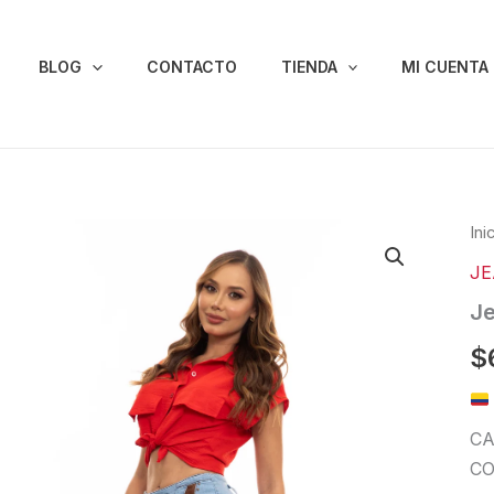
BLOG
CONTACTO
TIENDA
MI CUENTA
Je
Ini
Lev
J
Col
07
Je
can
$
CA
CO