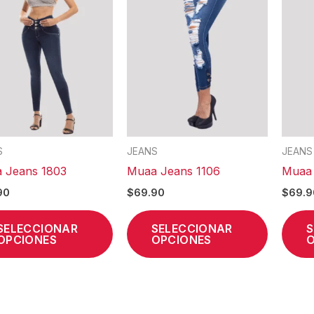
múltiples
múltiples
variantes.
variantes
Las
Las
opciones
opcione
se
se
pueden
pueden
elegir
elegir
en
en
S
JEANS
JEANS
la
la
 Jeans 1803
Muaa Jeans 1106
Muaa 
página
página
90
$
69.90
$
69.9
de
de
producto
product
SELECCIONAR
SELECCIONAR
S
OPCIONES
OPCIONES
O