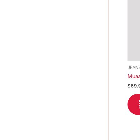
JEAN
Muaa
$
69.