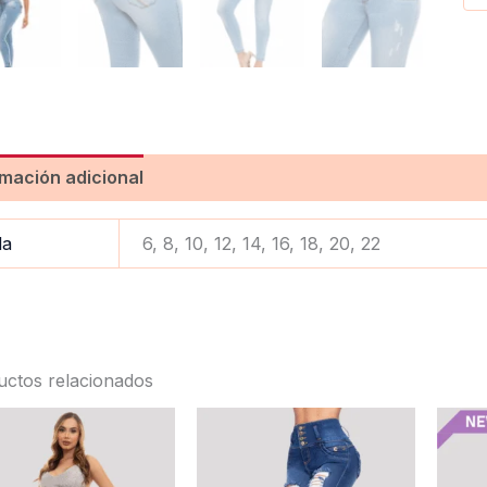
rmación adicional
Valoraciones (0)
la
6, 8, 10, 12, 14, 16, 18, 20, 22
uctos relacionados
Este
Este
producto
product
tiene
tiene