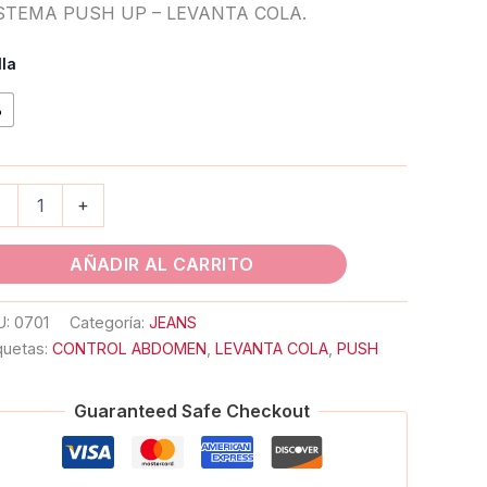
STEMA PUSH UP – LEVANTA COLA.
lla
8
-
+
AÑADIR AL CARRITO
U:
0701
Categoría:
JEANS
quetas:
CONTROL ABDOMEN
,
LEVANTA COLA
,
PUSH
Guaranteed Safe Checkout