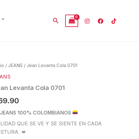
Buscar
an
cio
/
JEANS
/ Jean Levanta Cola 0701
anta
EANS
a
01
an Levanta Cola 0701
tidad
69.90
JEANS 100% COLOMBIANOS
LIDAD QUE SE VE Y SE SIENTE EN CADA
STURA. 💋