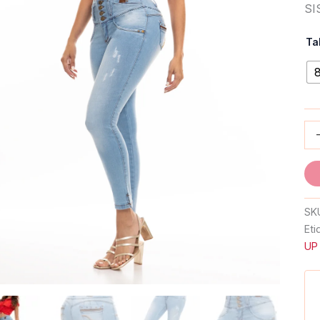
SI
Ta
SK
Eti
UP