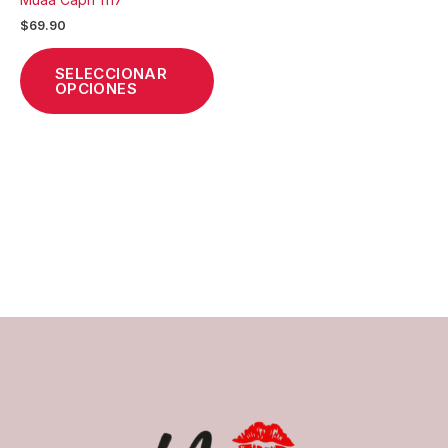
de
$
69.90
producto
SELECCIONAR
OPCIONES