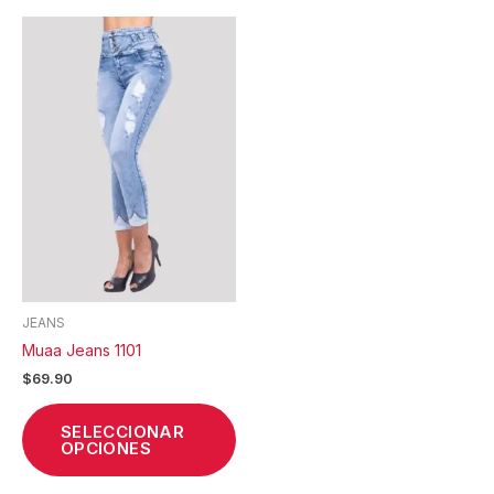
Este
producto
tiene
múltiples
variantes.
Las
opciones
se
pueden
elegir
en
la
JEANS
página
Muaa Jeans 1101
de
$
69.90
producto
SELECCIONAR
OPCIONES