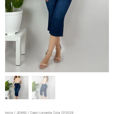
Inicio
/
JEANS
/ Capri Levanta Cola CP2029