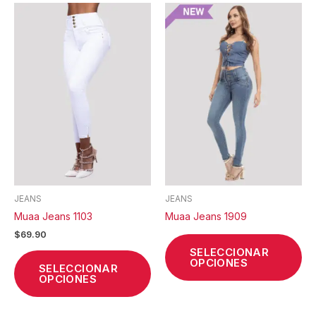
Este
Est
producto
pr
tiene
tie
múltiples
múl
variantes.
var
Las
La
opciones
op
se
se
pueden
pu
elegir
ele
en
en
la
la
JEANS
JEANS
página
pá
Muaa Jeans 1103
Muaa Jeans 1909
de
de
$
69.90
producto
pr
SELECCIONAR
OPCIONES
SELECCIONAR
OPCIONES