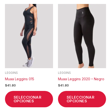
Este
Est
producto
pr
tiene
tie
múltiples
múl
variantes.
var
Las
La
opciones
op
se
se
pueden
pu
elegir
ele
en
en
la
la
LEGGINS
LEGGINS
página
pá
Muaa Leggins 015
Muaa Leggins 2020 – Negro
de
de
$
41.80
$
41.80
producto
pr
SELECCIONAR
SELECCIONAR
OPCIONES
OPCIONES