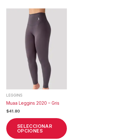
Este
producto
tiene
múltiples
variantes.
Las
opciones
se
pueden
elegir
en
la
LEGGINS
página
Muaa Leggins 2020 – Gris
de
$
41.80
producto
SELECCIONAR
OPCIONES