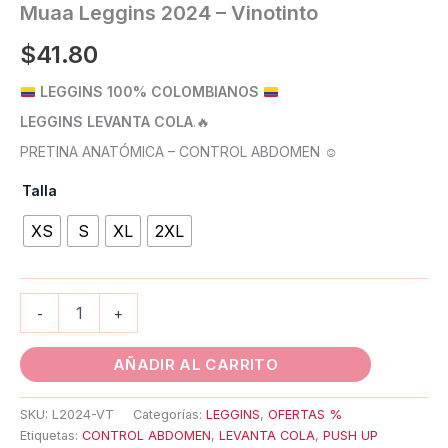
Muaa Leggins 2024 – Vinotinto
$
41.80
LEGGINS 100% COLOMBIANOS
LEGGINS LEVANTA COLA
.
🔥
PRETINA ANATÓMICA – CONTROL ABDOMEN ☺️
Talla
XS
S
XL
2XL
-
+
AÑADIR AL CARRITO
SKU:
L2024-VT
Categorías:
LEGGINS
,
OFERTAS %
Etiquetas:
CONTROL ABDOMEN
,
LEVANTA COLA
,
PUSH UP