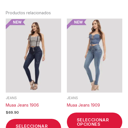
Productos relacionados
Este
Est
producto
pr
tiene
tie
múltiples
múl
variantes.
var
Las
La
opciones
op
se
se
pueden
pu
elegir
ele
en
en
la
la
JEANS
JEANS
página
pá
Muaa Jeans 1906
Muaa Jeans 1909
de
de
$
69.90
producto
pr
SELECCIONAR
OPCIONES
SELECCIONAR