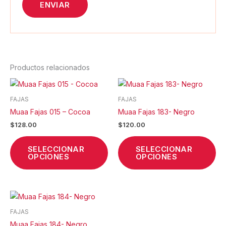
Productos relacionados
Este
Est
producto
pr
FAJAS
FAJAS
tiene
tie
Muaa Fajas 015 – Cocoa
Muaa Fajas 183- Negro
múltiples
múl
$
128.00
$
120.00
variantes.
var
Las
La
SELECCIONAR
SELECCIONAR
opciones
op
OPCIONES
OPCIONES
se
se
pueden
pu
elegir
ele
Este
en
en
producto
la
la
FAJAS
tiene
página
pá
Muaa Fajas 184- Negro