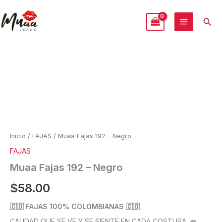
Ir
al
Busc
contenido
Muaa
Fajas
192
-
Negro
cantidad
Inicio
/
FAJAS
/ Muaa Fajas 192 – Negro
FAJAS
Muaa Fajas 192 – Negro
$
58.00
🇨🇴 FAJAS 100% COLOMBIANAS 🇨🇴
CALIDAD QUE SE VE Y SE SIENTE EN CADA COSTURA. 💋