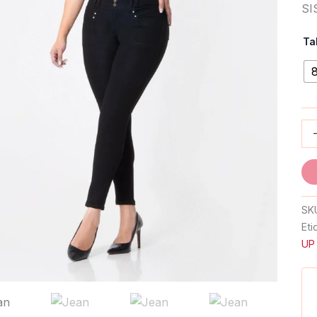
SI
Ta
SK
Eti
UP