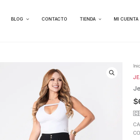
BLOG
CONTACTO
TIENDA
MI CUENTA
Je
Ini
Lev
J
Col
851
Je
can
$
🇨
CA
CO