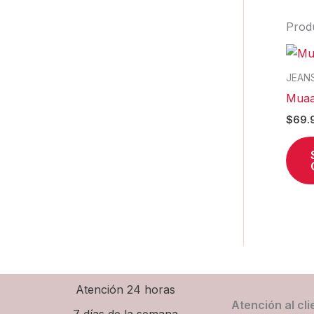
Prod
JEAN
Muaa
$
69.
Atención 24 horas
Atención al cli