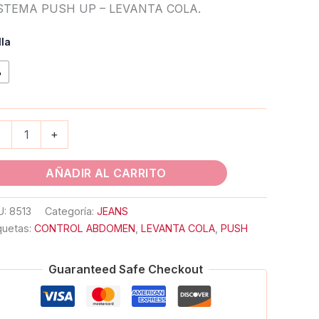
STEMA PUSH UP – LEVANTA COLA.
lla
8
-
+
AÑADIR AL CARRITO
U:
8513
Categoría:
JEANS
quetas:
CONTROL ABDOMEN
,
LEVANTA COLA
,
PUSH
Guaranteed Safe Checkout