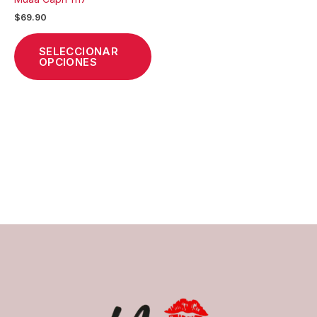
de
$
69.90
producto
SELECCIONAR
OPCIONES