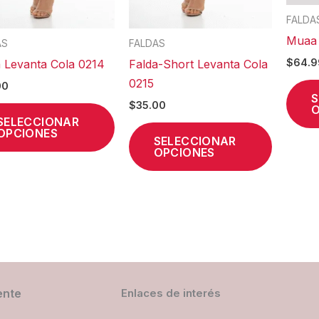
en
en
FALDA
la
la
Muaa 
AS
FALDAS
página
página
$
64.9
a Levanta Cola 0214
Falda-Short Levanta Cola
de
de
0215
00
producto
product
S
$
35.00
O
SELECCIONAR
OPCIONES
SELECCIONAR
OPCIONES
ente
Enlaces de interés