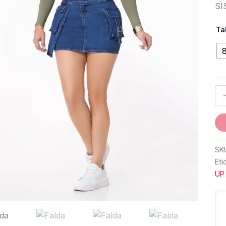
SI
Ta
SK
Eti
UP