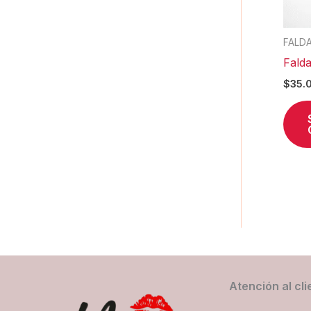
FALD
Fald
$
35.
Atención al cli