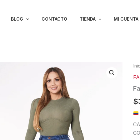
BLOG
CONTACTO
TIENDA
MI CUENTA
Fal
Ini
Lev
FA
Col
82
Fa
can
$
CA
CO