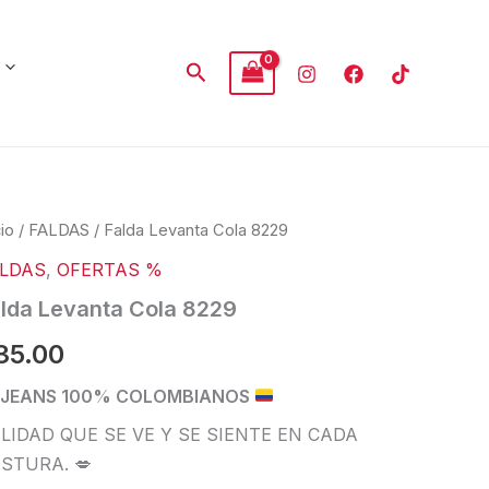
Buscar
da
cio
/
FALDAS
/ Falda Levanta Cola 8229
anta
LDAS
,
OFERTAS %
a
29
lda Levanta Cola 8229
tidad
35.00
JEANS 100% COLOMBIANOS
LIDAD QUE SE VE Y SE SIENTE EN CADA
STURA. 💋