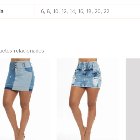
la
6, 8, 10, 12, 14, 16, 18, 20, 22
uctos relacionados
Este
Este
producto
product
tiene
tiene
múltiples
múltiples
variantes.
variantes
Las
Las
opciones
opcione
se
se
pueden
pueden
elegir
elegir