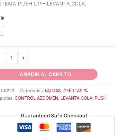
STEMA PUSH UP – LEVANTA COLA.
lla
8
-
+
AÑADIR AL CARRITO
U:
8229
Categorías:
FALDAS
,
OFERTAS %
quetas:
CONTROL ABDOMEN
,
LEVANTA COLA
,
PUSH
Guaranteed Safe Checkout