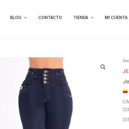
BLOG
CONTACTO
TIENDA
MI CUENTA
Ini
J
Je
CA
CO
SI