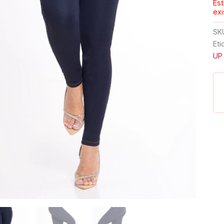
Est
exi
SK
Eti
UP