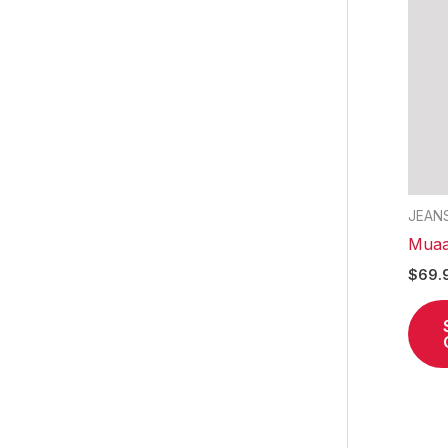
JEAN
Muaa
$
69.