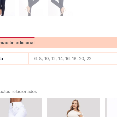
rmación adicional
Valoraciones (0)
la
6, 8, 10, 12, 14, 16, 18, 20, 22
uctos relacionados
Este
Este
producto
product
tiene
tiene