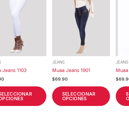
múltiples
múltiples
variantes.
variantes
Las
Las
opciones
opcione
se
se
pueden
pueden
elegir
elegir
en
en
S
JEANS
JEANS
la
la
 Jeans 1103
Muaa Jeans 1901
Muaa 
página
página
90
$
69.90
$
69.9
de
de
producto
product
SELECCIONAR
SELECCIONAR
S
OPCIONES
OPCIONES
O