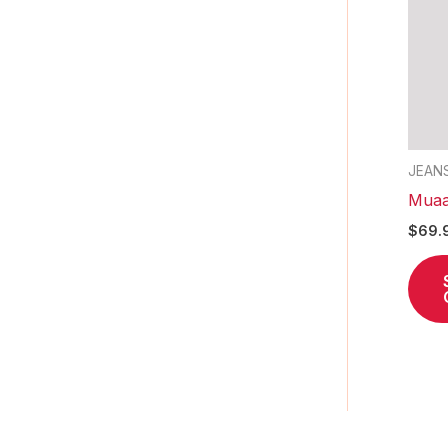
JEAN
Muaa
$
69.