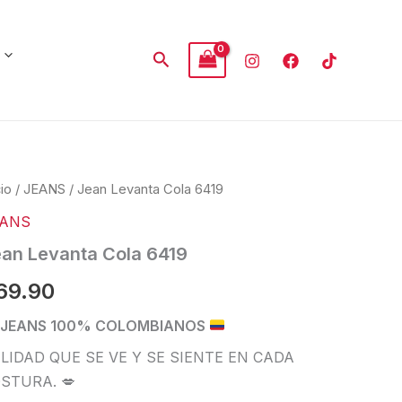
Buscar
an
cio
/
JEANS
/ Jean Levanta Cola 6419
anta
EANS
a
19
an Levanta Cola 6419
tidad
69.90
JEANS 100% COLOMBIANOS
LIDAD QUE SE VE Y SE SIENTE EN CADA
STURA. 💋