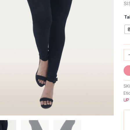
SI
Ta
SK
Eti
UP