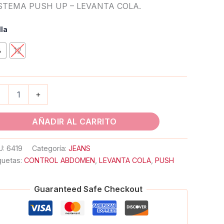
STEMA PUSH UP – LEVANTA COLA.
lla
8
12
-
+
AÑADIR AL CARRITO
U:
6419
Categoría:
JEANS
quetas:
CONTROL ABDOMEN
,
LEVANTA COLA
,
PUSH
Guaranteed Safe Checkout