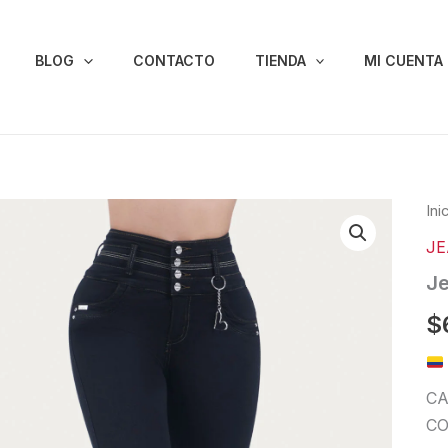
BLOG
CONTACTO
TIENDA
MI CUENTA
Je
Ini
Lev
J
Col
64
Je
can
$
CA
CO