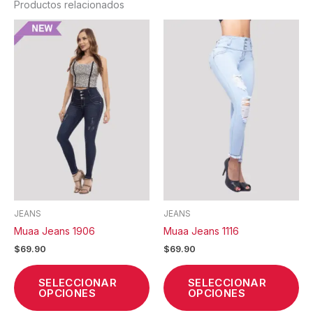
Productos relacionados
Este
Est
producto
pr
tiene
tie
múltiples
múl
variantes.
var
Las
La
opciones
op
se
se
pueden
pu
elegir
ele
en
en
la
la
JEANS
JEANS
página
pá
Muaa Jeans 1906
Muaa Jeans 1116
de
de
$
69.90
$
69.90
producto
pr
SELECCIONAR
SELECCIONAR
OPCIONES
OPCIONES