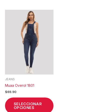
Este
producto
tiene
múltiples
variantes.
Las
opciones
se
pueden
elegir
en
la
JEANS
página
Muaa Overol 1801
de
$
69.90
producto
SELECCIONAR
OPCIONES