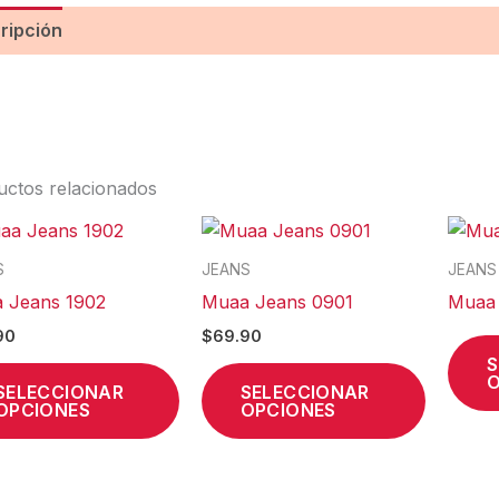
ripción
Información adicional
Valoraciones (0)
uctos relacionados
Este
Este
producto
product
S
JEANS
JEANS
tiene
tiene
 Jeans 1902
Muaa Jeans 0901
Muaa 
múltiples
múltiples
90
$
69.90
variantes.
variantes
S
Las
Las
O
SELECCIONAR
SELECCIONAR
OPCIONES
OPCIONES
opciones
opcione
se
se
pueden
pueden