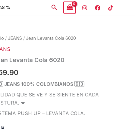
Buscar
AS %
an
cio
/
JEANS
/ Jean Levanta Cola 6020
anta
EANS
a
20
an Levanta Cola 6020
tidad
69.90
🇴 JEANS 100% COLOMBIANOS 🇨🇴
LIDAD QUE SE VE Y SE SIENTE EN CADA
STURA. 💋
STEMA PUSH UP – LEVANTA COLA.
lla