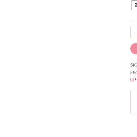
SK
Eti
UP