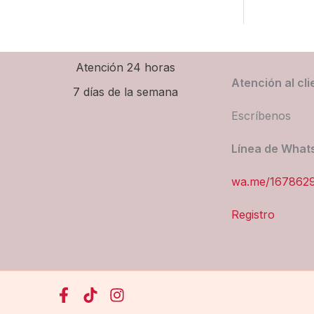
Atención 24 horas
Atención al cli
7 días de la semana
Escríbenos
Línea de What
wa.me/167862
Registro