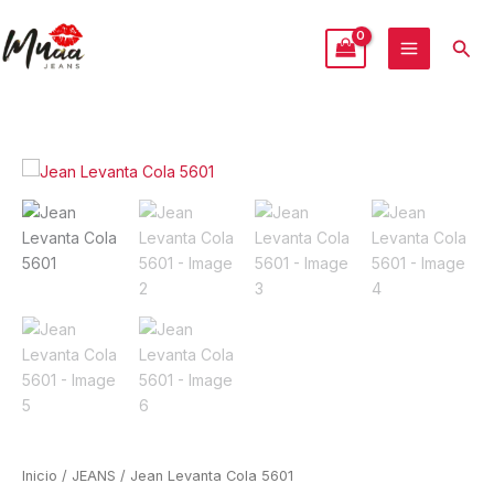
Ir
al
Busc
contenido
Jean
Levanta
Cola
5601
cantidad
Inicio
/
JEANS
/ Jean Levanta Cola 5601