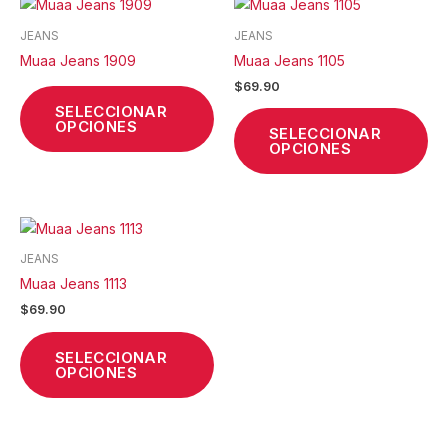
Este
Est
producto
pr
JEANS
JEANS
tiene
tie
Muaa Jeans 1909
Muaa Jeans 1105
múltiples
múl
$
69.90
variantes.
var
SELECCIONAR
Las
La
OPCIONES
SELECCIONAR
opciones
op
OPCIONES
se
se
pueden
pu
elegir
ele
Este
en
en
producto
la
la
JEANS
tiene
página
pá
Muaa Jeans 1113
múltiples
de
de
$
69.90
variantes.
producto
pr
Las
SELECCIONAR
opciones
OPCIONES
se
pueden
elegir