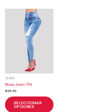
Este
producto
tiene
múltiples
variantes.
Las
opciones
se
pueden
elegir
en
la
JEANS
página
Muaa Jeans 1114
de
$
69.90
producto
SELECCIONAR
OPCIONES