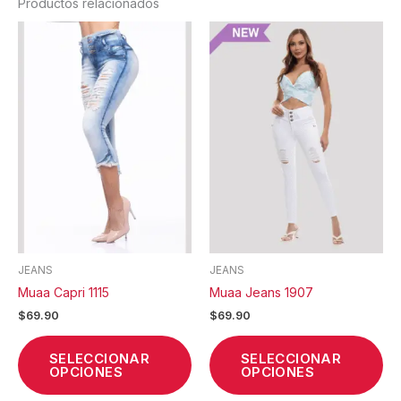
Productos relacionados
Este
Est
producto
pr
tiene
tie
múltiples
múl
variantes.
var
Las
La
opciones
op
se
se
pueden
pu
elegir
ele
en
en
la
la
JEANS
JEANS
página
pá
Muaa Capri 1115
Muaa Jeans 1907
de
de
$
69.90
$
69.90
producto
pr
SELECCIONAR
SELECCIONAR
OPCIONES
OPCIONES