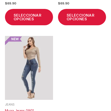
$
69.90
$
69.90
producto
pr
SELECCIONAR
SELECCIONAR
OPCIONES
OPCIONES
Este
producto
tiene
múltiples
variantes.
Las
opciones
se
pueden
elegir
en
la
JEANS
página
Muaa Jeans 0901