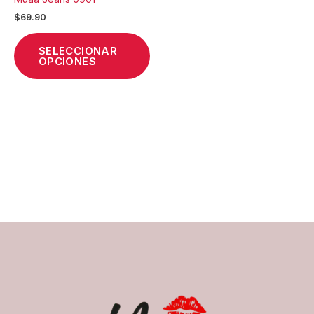
de
$
69.90
producto
SELECCIONAR
OPCIONES