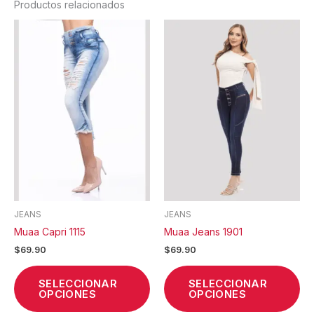
Productos relacionados
Este
Est
producto
pr
tiene
tie
múltiples
múl
variantes.
var
Las
La
opciones
op
se
se
pueden
pu
elegir
ele
en
en
la
la
JEANS
JEANS
página
pá
Muaa Capri 1115
Muaa Jeans 1901
de
de
$
69.90
$
69.90
producto
pr
SELECCIONAR
SELECCIONAR
OPCIONES
OPCIONES