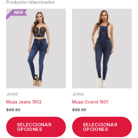
Productos relacionados
Este
Est
producto
pr
tiene
tie
múltiples
múl
variantes.
var
Las
La
opciones
op
se
se
pueden
pu
elegir
ele
en
en
la
la
JEANS
JEANS
página
pá
Muaa Jeans 1902
Muaa Overol 1801
de
de
$
69.90
$
69.90
producto
pr
SELECCIONAR
SELECCIONAR
OPCIONES
OPCIONES