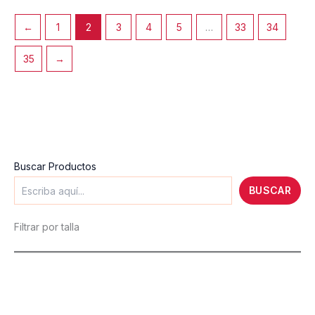
elegir
en
←
1
2
3
4
5
…
33
34
la
página
35
→
de
producto
Buscar Productos
BUSCAR
Filtrar por talla