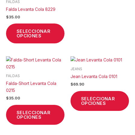
de
de
FALDAS
producto
pr
Falda Levanta Cola 8229
$
35.00
SELECCIONAR
OPCIONES
Este
Est
producto
pr
JEANS
tiene
tie
FALDAS
Jean Levanta Cola 0101
múltiples
múl
Falda-Short Levanta Cola
$
69.90
variantes.
var
0215
Las
La
SELECCIONAR
$
35.00
opciones
op
OPCIONES
se
se
SELECCIONAR
pueden
pu
OPCIONES
elegir
ele
en
en