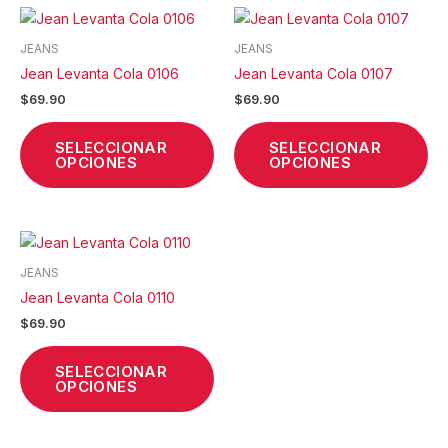
elegir
ele
Este
Est
en
en
producto
pr
la
la
JEANS
JEANS
tiene
tie
página
pá
Jean Levanta Cola 0106
Jean Levanta Cola 0107
múltiples
múl
de
de
$
69.90
$
69.90
variantes.
var
producto
pr
Las
La
SELECCIONAR
SELECCIONAR
opciones
op
OPCIONES
OPCIONES
se
se
pueden
pu
elegir
ele
Este
en
en
producto
la
la
JEANS
tiene
página
pá
Jean Levanta Cola 0110
múltiples
de
de
$
69.90
variantes.
producto
pr
Las
SELECCIONAR
opciones
OPCIONES
se
pueden