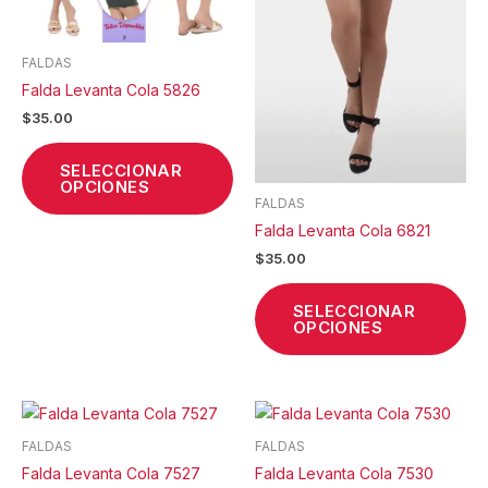
Las
La
opciones
op
se
se
FALDAS
pueden
pu
Falda Levanta Cola 5826
elegir
ele
$
35.00
en
en
la
la
SELECCIONAR
página
pá
OPCIONES
de
de
FALDAS
producto
pr
Falda Levanta Cola 6821
$
35.00
SELECCIONAR
OPCIONES
Este
Est
producto
pr
FALDAS
FALDAS
tiene
tie
Falda Levanta Cola 7527
Falda Levanta Cola 7530
múltiples
múl