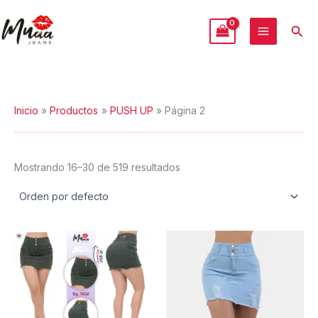
Ir
al
Busc
contenido
Inicio
Productos
PUSH UP
Página 2
Mostrando 16–30 de 519 resultados
Este
Est
producto
pr
tiene
tie
múltiples
múl
variantes.
var