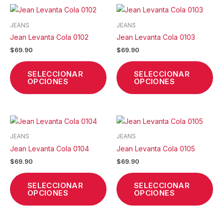
la
la
Este
Est
página
pá
producto
pr
de
de
JEANS
JEANS
tiene
tie
producto
pr
Jean Levanta Cola 0102
Jean Levanta Cola 0103
múltiples
múl
$
69.90
$
69.90
variantes.
var
Las
La
SELECCIONAR
SELECCIONAR
opciones
op
OPCIONES
OPCIONES
se
se
pueden
pu
elegir
ele
Este
Est
en
en
producto
pr
la
la
JEANS
JEANS
tiene
tie
página
pá
Jean Levanta Cola 0104
Jean Levanta Cola 0105
múltiples
múl
de
de
$
69.90
$
69.90
variantes.
var
producto
pr
Las
La
SELECCIONAR
SELECCIONAR
opciones
op
OPCIONES
OPCIONES
se
se
pueden
pu